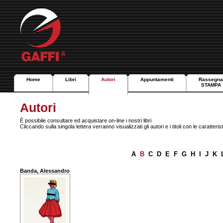
Home
Libri
Autori
Appuntamenti
Rassegna
STAMPA
Autori
È possibile consultare ed acquistare on-line i nostri libri
Cliccando sulla singola lettera verranno visualizzati gli autori e i titoli con le caratteri
A
B
C
D
E
F
G
H
I
J
K
Banda, Alessandro