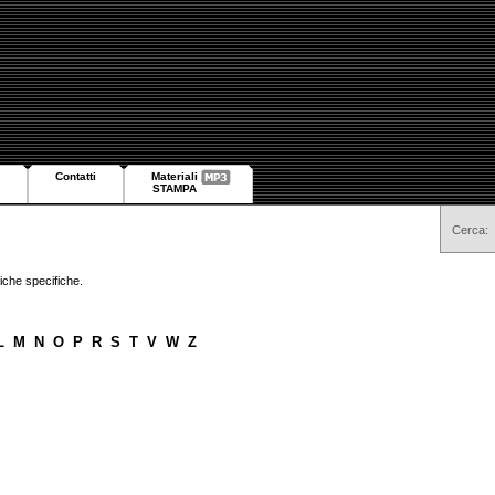
Contatti
Materiali
STAMPA
Cerca:
stiche specifiche.
L
M
N
O
P
R
S
T
V
W
Z