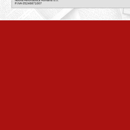
Nuova Aeronautica Romana s.r.l.
P.IVA 05246871007