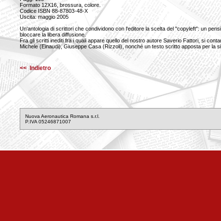
Formato 12X16, brossura, colore.
Codice ISBN 88-87803-48-X
Uscita: maggio 2005
Un'antologia di scrittori che condividono con l'editore la scelta del "copyleft": un pens
bloccare la libera diffusione.
Fra gli scritti inediti fra i quali appare quello del nostro autore Saverio Fattori, si 
Michele (Einaudi), Giuseppe Casa (Rizzoli), nonché un testo scritto apposta per la s
<< Indietro
Nuova Aeronautica Romana s.r.l.
P.IVA 05246871007