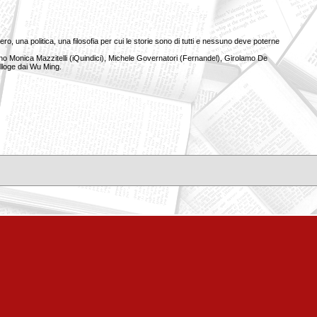
iero, una politica, una filosofia per cui le storie sono di tutti e nessuno deve poterne
contano Monica Mazzitelli (iQuindici), Michele Governatori (Fernandel), Girolamo De
illoge dai Wu Ming.