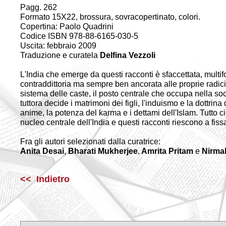
Pagg. 262
Formato 15X22, brossura, sovracopertinato, colori.
Copertina: Paolo Quadrini
Codice ISBN 978-88-6165-030-5
Uscita: febbraio 2009
Traduzione e curatela
Delfina Vezzoli
L'India che emerge da questi racconti è sfaccettata, multif
contraddittoria ma sempre ben ancorata alle proprie radici
sistema delle caste, il posto centrale che occupa nella soc
tuttora decide i matrimoni dei figli, l'induismo e la dottrin
anime, la potenza del karma e i dettami dell'Islam. Tutto ci
nucleo centrale dell'India e questi racconti riescono a fiss
Fra gli autori selezionati dalla curatrice:
Anita Desai
,
Bharati Mukherjee
,
Amrita Pritam
e
Nirma
<< Indietro