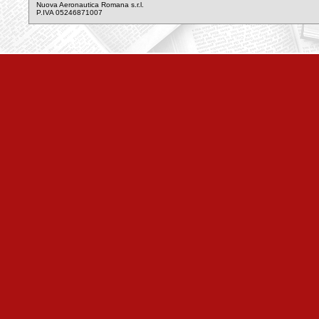
Nuova Aeronautica Romana s.r.l.
P.IVA 05246871007