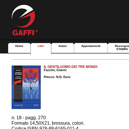
Home
Libri
Autori
Appuntamenti
Rassegna
STAMPA
IL GENTILUOMO DEI TRE MONDI
Fazzini, Gianni
Prezzo: N.D. Euro
n. 18 - pagg. 270
Formato 14,50X21, brossura, colori.
Codice ISBN 978-88-6165-011-4