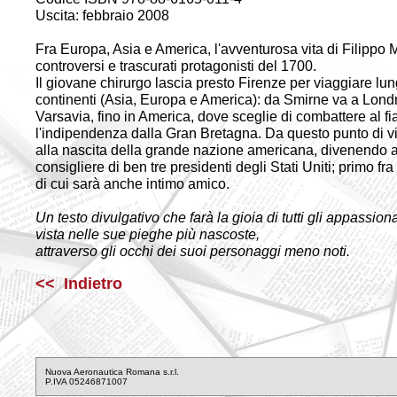
Uscita: febbraio 2008
Fra Europa, Asia e America, l'avventurosa vita di Filippo 
controversi e trascurati protagonisti del 1700.
Il giovane chirurgo lascia presto Firenze per viaggiare lu
continenti (Asia, Europa e America): da Smirne va a Londr
Varsavia, fino in America, dove sceglie di combattere al fia
l'indipendenza dalla Gran Bretagna. Da questo punto di vis
alla nascita della grande nazione americana, divenendo ad
consigliere di ben tre presidenti degli Stati Uniti; primo fra t
di cui sarà anche intimo amico.
Un testo divulgativo che farà la gioia di tutti gli appassiona
vista nelle sue pieghe più nascoste,
attraverso gli occhi dei suoi personaggi meno noti.
<< Indietro
Nuova Aeronautica Romana s.r.l.
P.IVA 05246871007