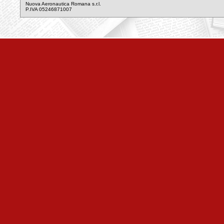
Nuova Aeronautica Romana s.r.l.
P.IVA 05246871007